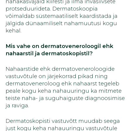
nahakasvajaid kiiresti ja ilma invasiivsete
protseduurideta. Dermatoskoopia
võimaldab süstemaatiliselt kaardistada ja
jälgida dünaamiliselt nahamuutusi kogu
kehal.
Mis vahe on dermatoveneroloogil ehk
nahaarstil ja dermatoskopistil?
Nahaarstide ehk dermatoveneroloogide
vastuvõtule on järjekorrad pikad ning
dermatoveneroloog ehk nahaarst tegeleb
peale kogu keha nahauuringu ka mitmete
teiste naha- ja suguhaiguste diagnoosimise
ja raviga.
Dermatoskopisti vastuvõtt muudab seega
just kogu keha nahauuringu vastuvõtule