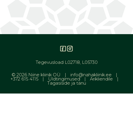
Tegevusload L02718, L05730
© 2026 Niine kliinik OÜ
info@nahakliinik.ee
+372 615 4115
Üldtingimused
Ärikliendile
Tagasiside ja tänu