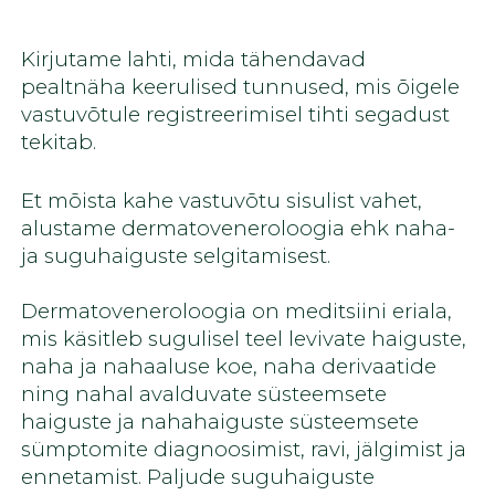
Kirjutame lahti, mida tähendavad
pealtnäha keerulised tunnused, mis õigele
vastuvõtule registreerimisel tihti segadust
tekitab.
Et mõista kahe vastuvõtu sisulist vahet,
alustame dermatoveneroloogia ehk naha-
ja suguhaiguste selgitamisest.
Dermatoveneroloogia on meditsiini eriala,
mis käsitleb sugulisel teel levivate haiguste,
naha ja nahaaluse koe, naha derivaatide
ning nahal avalduvate süsteemsete
haiguste ja nahahaiguste süsteemsete
sümptomite diagnoosimist, ravi, jälgimist ja
ennetamist. Paljude suguhaiguste