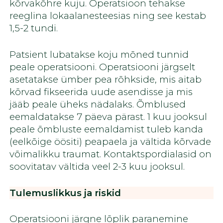
kõrvakõhre kuju. Operatsioon tehakse
reeglina lokaalanesteesias ning see kestab
1,5-2 tundi.
Patsient lubatakse koju mõned tunnid
peale operatsiooni. Operatsiooni järgselt
asetatakse ümber pea rõhkside, mis aitab
kõrvad fikseerida uude asendisse ja mis
jääb peale üheks nädalaks. Õmblused
eemaldatakse 7 päeva pärast. 1 kuu jooksul
peale õmbluste eemaldamist tuleb kanda
(eelkõige öösiti) peapaela ja vältida kõrvade
võimalikku traumat. Kontaktspordialasid on
soovitatav vältida veel 2-3 kuu jooksul.
Tulemuslikkus ja riskid
Operatsiooni järgne lõplik paranemine