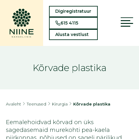
Digiregistratuur
615 4115
Alusta vestlust
Kõrvade plastika
Avaleht
Teenused
Kirurgia
Kõrvade plastika
Eemalehoidvad kõrvad on üks
sagedasemaid murekohti pea-kaela
piirkonnas, põhjused on sageli pärilikud.