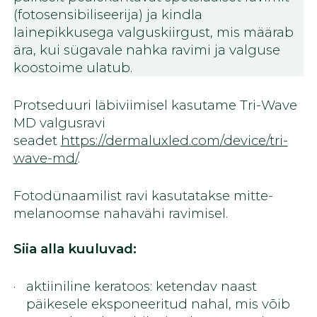
(fotosensibiliseerija) ja kindla
lainepikkusega valguskiirgust, mis määrab
ära, kui sügavale nahka ravimi ja valguse
koostoime ulatub.
Protseduuri läbiviimisel kasutame Tri-Wave
MD valgusravi
seadet
https://dermaluxled.com/device/tri-
wave-md/
.
Fotodünaamilist ravi kasutatakse mitte-
melanoomse nahavähi ravimisel.
Siia alla kuuluvad:
aktiiniline keratoos: ketendav naast
päikesele eksponeeritud nahal, mis võib