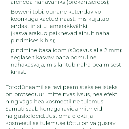
areneda nahavähiks (prekantseroos);
Boweni tõbi: punane ketendav või
koorikuga kaetud naast, mis kujutab
endast in situ lamerakkvähki
(kasvajarakud paiknevad ainult naha
pindmises kihis);
pindmine basalioom (sügavus alla 2 mm):
aeglaselt kasvav pahaloomuline
nahakasvaja, mis lähtub naha pealmisest
kihist.
Fotodünaamilise ravi peamisteks eelisteks
on protseduuri mitteinvasiivsus, hea efekt
ning väga hea kosmeetiline tulemus.
Samuti saab korraga ravida mitmeid
haiguskoldeid. Just oma efekti ja
kosmeetilise tulemuse tõttu on valgusravi