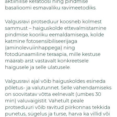
aktiinilise keratoosi ning pindmise
basalioomi esmavaliku ravimeetodiks.
Valgusravi protseduur koosneb kolmest
sammust – haiguskolde ettevalmistamine
pindmise kooriku eemaldamisega, kolde
katmine fotosensibiliseerijaga
(aminolevuiinhappega) ning
fotodünaamiline teraapia, mille kestuse
määrab arst vastavalt konkreetsele
haigusele ja selle ulatusele.
Valgusravi ajal võib haiguskoldes esineda
põletus- ja valutunnet. Selle vähendamiseks
on soovitatav võtta eelnevalt (umbes 30
min) valuvaigistit. Vahetult peale
protseduuri võib ravitud piirkonnas tekkida
punetus, sügelus ja turse, harva ka villid või