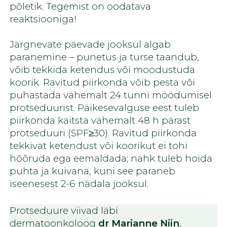
põletik. Tegemist on oodatava
reaktsiooniga!
Järgnevate päevade jooksul algab
paranemine – punetus ja turse taandub,
võib tekkida ketendus või moodustuda
koorik. Ravitud piirkonda võib pesta või
puhastada vähemalt 24 tunni möödumisel
protseduurist. Päikesevalguse eest tuleb
piirkonda kaitsta vähemalt 48 h pärast
protseduuri (SPF≥30). Ravitud piirkonda
tekkivat ketendust või koorikut ei tohi
hõõruda ega eemaldada; nahk tuleb hoida
puhta ja kuivana, kuni see paraneb
iseenesest 2-6 nädala jooksul.
Protseduure viivad läbi
dermatoonkoloog
dr Marianne Niin
,