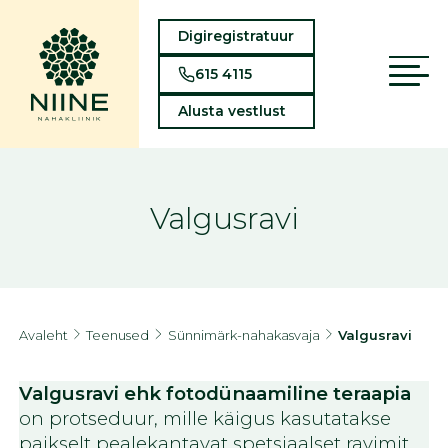
Digiregistratuur
615 4115
Alusta vestlust
Valgusravi
Avaleht
Teenused
Sünnimärk-nahakasvaja
Valgusravi
Valgusravi ehk fotodünaamiline teraapia
on protseduur, mille käigus kasutatakse
paikselt pealekantavat spetsiaalset ravimit