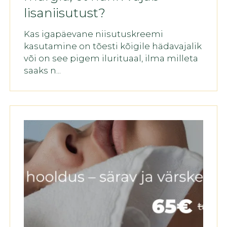
lisaniisutust?
Kas igapäevane niisutuskreemi
kasutamine on tõesti kõigile hädavajalik
või on see pigem ilurituaal, ilma milleta
saaks n...