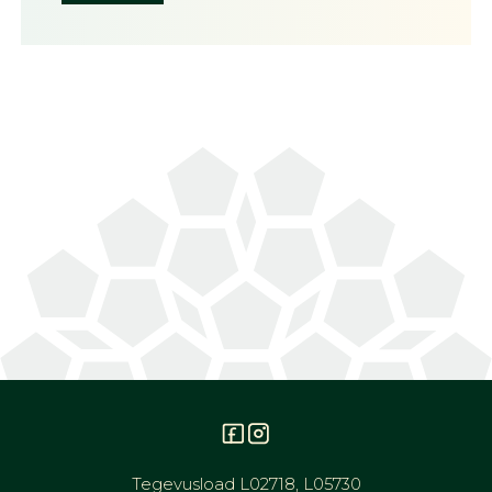
Tegevusload L02718, L05730