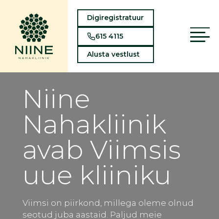
Digiregistratuur
615 4115
Alusta vestlust
Niine
Nahakliinik
avab Viimsis
uue kliiniku
Viimsi on piirkond, millega oleme olnud
seotud juba aastaid. Paljud meie