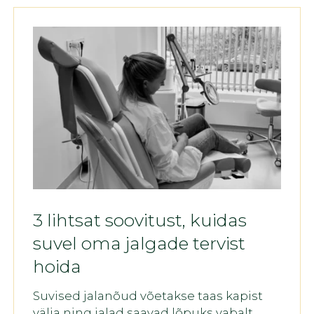
3 lihtsat soovitust, kuidas
suvel oma jalgade tervist
hoida
Suvised jalanõud võetakse taas kapist
välja ning jalad saavad lõpuks vabalt