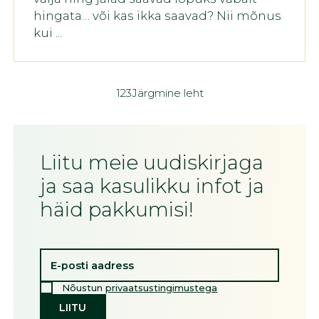
hingata… või kas ikka saavad? Nii mõnus
kui ...
1
2
3
Järgmine leht
Liitu meie uudiskirjaga
ja saa kasulikku infot ja
häid pakkumisi!
Nõustun
privaatsustingimustega