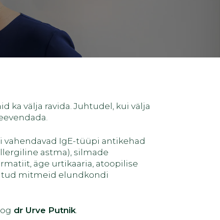
 ka välja ravida. Juhtudel, kui välja
 leevendada.
sti vahendavad IgE-tüüpi antikehad
llergiline astma), silmade
atiit, äge urtikaaria, atoopilise
aratud mitmeid elundkondi
oog
dr Urve Putnik
.