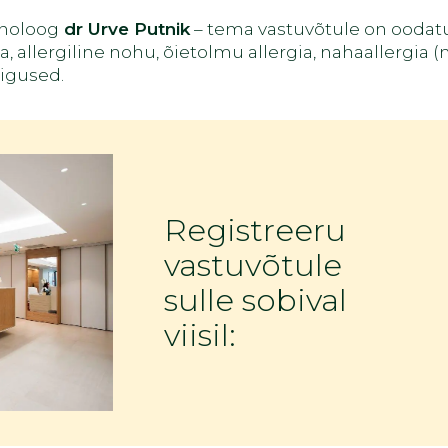
onoloog
dr Urve Putnik
– tema vastuvõtule on oodatud
ia, allergiline nohu, õietolmu allergia, nahaallergia 
igused.
Registreeru
vastuvõtule
sulle sobival
viisil: