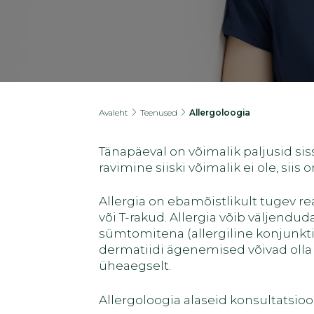
Avaleht
Teenused
Allergoloogia
Tänapäeval on võimalik paljusid siss
ravimine siiski võimalik ei ole, siis
Allergia on ebamõistlikult tugev r
või T-rakud. Allergia võib väljend
sümtomitena (allergiline konjunktiv
dermatiidi ägenemised võivad olla 
üheaegselt.
Allergoloogia alaseid konsultatsi