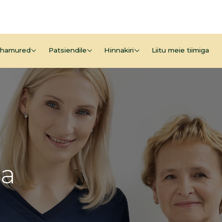
hamured
Patsiendile
Hinnakiri
Liitu meie tiimiga
ia