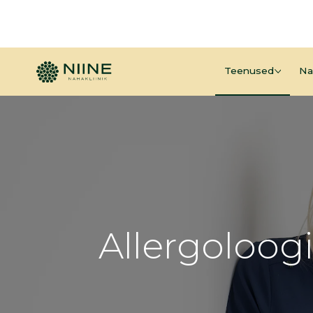
Teenused
Na
Allergoloog