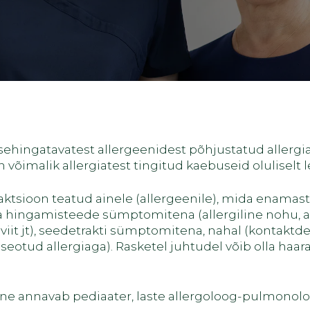
ehingatavatest allergeenidest põhjustatud allergiaid
 on võimalik allergiatest tingitud kaebuseid oluliselt
eaktsioon teatud ainele (allergeenile), mida enama
uda hingamisteede sümptomitena (allergiline nohu, a
iit jt), seedetrakti sümptomitena, nahal (kontaktderm
seotud allergiaga). Rasketel juhtudel võib olla ha
oone annavab pediaater, laste allergoloog-pulmonol