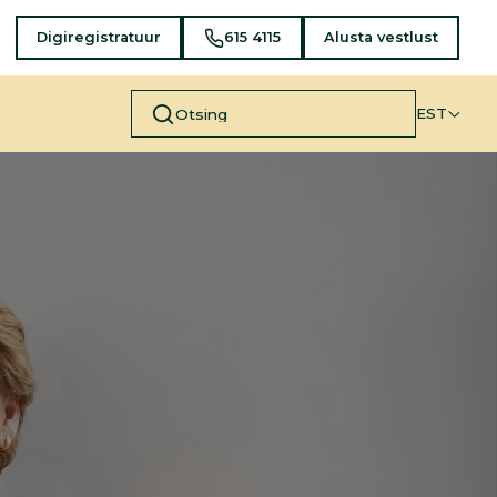
Digiregistratuur
615 4115
Alusta vestlust
EST