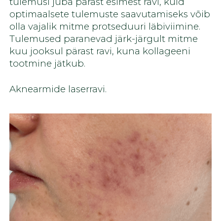
tulemusi juba pärast esimest ravi, kuid
optimaalsete tulemuste saavutamiseks võib
olla vajalik mitme protseduuri läbiviimine.
Tulemused paranevad järk-järgult mitme
kuu jooksul pärast ravi, kuna kollageeni
tootmine jätkub.
Aknearmide laserravi.