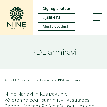
Digiregistratuur
615 4115
Alusta vestlust
PDL armiravi
Avaleht
Teenused
Laserravi
PDL armiravi
Niine Nahakliinikus pakume
kõrgtehnoloogilist armiravi, kasutades
Candela Vbeam Perfecta® laserit, mis on