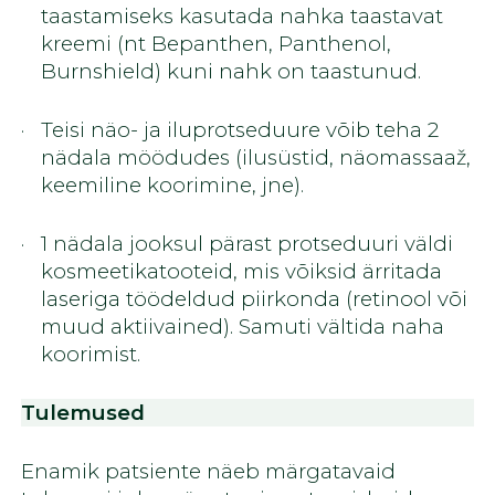
taastamiseks kasutada nahka taastavat
kreemi (nt Bepanthen, Panthenol,
Burnshield) kuni nahk on taastunud.
Teisi näo- ja iluprotseduure võib teha 2
nädala möödudes (ilusüstid, näomassaaž,
keemiline koorimine, jne).
1 nädala jooksul pärast protseduuri väldi
kosmeetikatooteid, mis võiksid ärritada
laseriga töödeldud piirkonda (retinool või
muud aktiivained). Samuti vältida naha
koorimist.
Tulemused
Enamik patsiente näeb märgatavaid