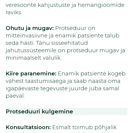
veresoonte kahjustuste ja hemangioomide
raviks.
Ohutu ja mugav:
Protseduur on
mitteinvasiivne ja enamik patsiente talub
seda hästi. Tänu sisseehitatud
jahutussüsteemile on protseduur mugav ja
minimaalselt valulik.
Kiire paranemine:
Enamik patsiente kogeb
vähest taastumisaega ja saab naasta oma
igapäevaste tegevuste juurde juba samal
päeval.
Protseduuri kulgemine
Konsultatsioon:
Esmalt toimub põhjalik