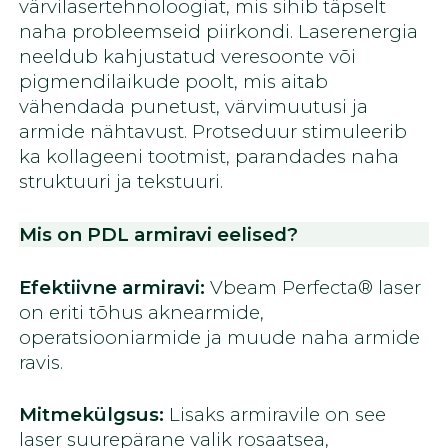
värvilasertehnoloogiat, mis sihib täpselt
naha probleemseid piirkondi. Laserenergia
neeldub kahjustatud veresoonte või
pigmendilaikude poolt, mis aitab
vähendada punetust, värvimuutusi ja
armide nähtavust. Protseduur stimuleerib
ka kollageeni tootmist, parandades naha
struktuuri ja tekstuuri.
Mis on PDL armiravi eelised?
Efektiivne armiravi:
Vbeam Perfecta® laser
on eriti tõhus aknearmide,
operatsiooniarmide ja muude naha armide
ravis.
Mitmekülgsus:
Lisaks armiravile on see
laser suurepärane valik rosaatsea,