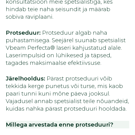
konsultatsioon meie spetsialistiga, kes
hindab teie naha seisundit ja määrab
sobiva raviplaani.
Protseduur:
Protseduur algab naha
puhastamisega. Seejärel suunab spetsialist
Vbeam Perfecta® laseri kahjustatud alale.
Laserimpulsid on lühikesed ja täpsed,
tagades maksimaalse efektiivsuse.
Järelhooldus:
Pärast protseduuri võib
tekkida kerge punetus või turse, mis kaob
paari tunni kuni mõne päeva jooksul.
Vajadusel annab spetsialist teile nõuandeid,
kuidas nahka pärast protseduuri hooldada.
Millega arvestada enne protseduuri?