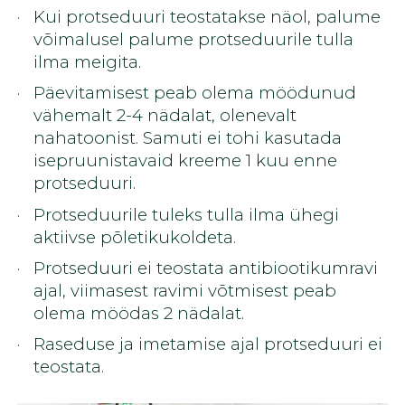
Kui protseduuri teostatakse näol, palume
võimalusel palume protseduurile tulla
ilma meigita.
Päevitamisest peab olema möödunud
vähemalt 2-4 nädalat, olenevalt
nahatoonist. Samuti ei tohi kasutada
isepruunistavaid kreeme 1 kuu enne
protseduuri.
Protseduurile tuleks tulla ilma ühegi
aktiivse põletikukoldeta.
Protseduuri ei teostata antibiootikumravi
ajal, viimasest ravimi võtmisest peab
olema möödas 2 nädalat.
Raseduse ja imetamise ajal protseduuri ei
teostata.