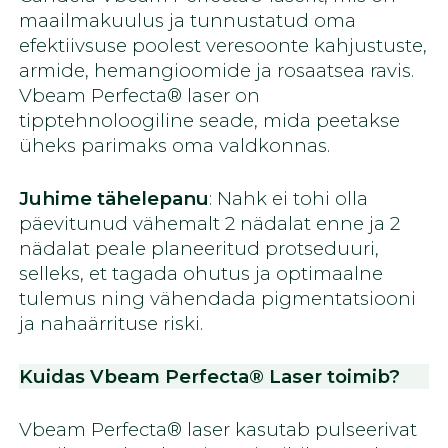
maailmakuulus ja tunnustatud oma
efektiivsuse poolest veresoonte kahjustuste,
armide, hemangioomide ja rosaatsea ravis.
Vbeam Perfecta® laser on
tipptehnoloogiline seade, mida peetakse
üheks parimaks oma valdkonnas.
Juhime tähelepanu
: Nahk ei tohi olla
päevitunud vähemalt 2 nädalat enne ja 2
nädalat peale planeeritud protseduuri,
selleks, et tagada ohutus ja optimaalne
tulemus ning vähendada pigmentatsiooni
ja nahaärrituse riski.
Kuidas Vbeam Perfecta® Laser toimib?
Vbeam Perfecta® laser kasutab pulseerivat