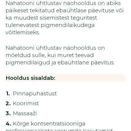
Nahatooni ühtlustav näohooldus on abiks
päikeset tekitatud ebaühtlase päevituse või
ka muudest sisemistest teguritest
tulenevatest pigmendilaikudega
võitlemiseks.
Nahatooni ühtlustav näohooldus on
mõeldud sulle, kui muret teevad
pigmendilaigud ja ebaühtlane päevitus.
Hooldus sisaldab:
Pinnapuhastust
Koorimist
Massaaži
Kõrge kontsentratsiooniga
professionaalsete seerumite kasutamist