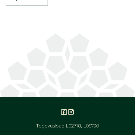
Tegevusload L02718, L05730