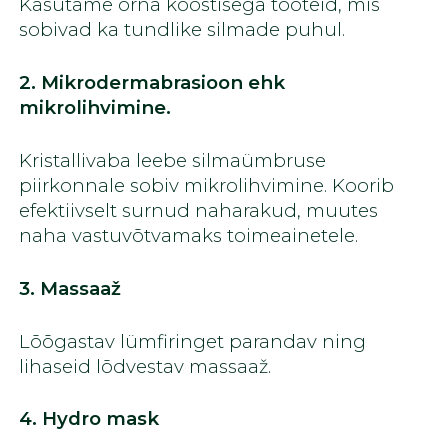
Kasutame õrna koostisega tooteid, mis
sobivad ka tundlike silmade puhul.
2. Mikrodermabrasioon ehk
mikrolihvimine.
Kristallivaba leebe silmaümbruse
piirkonnale sobiv mikrolihvimine. Koorib
efektiivselt surnud naharakud, muutes
naha vastuvõtvamaks toimeainetele.
3. Massaaž
Lõõgastav lümfiringet parandav ning
lihaseid lõdvestav massaaž.
4. Hydro mask