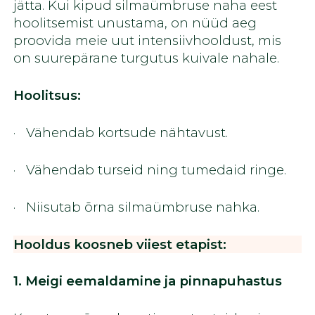
jätta. Kui kipud silmaümbruse naha eest
hoolitsemist unustama, on nüüd aeg
proovida meie uut intensiivhooldust, mis
on suurepärane turgutus kuivale nahale.
Hoolitsus:
Vähendab kortsude nähtavust.
Vähendab turseid ning tumedaid ringe.
Niisutab õrna silmaümbruse nahka.
Hooldus koosneb viiest etapist:
1. Meigi eemaldamine ja pinnapuhastus