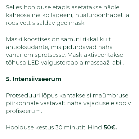
Selles hoolduse etapis asetatakse näole
kaheosaline kollageeni, hüaluroonhapet ja
roosivett sisaldav geelmask.
Maski koostises on samuti rikkalikult
antioksüdante, mis pidurdavad naha
vananemisprotsesse. Mask aktiveeritakse
tõhusa LED valgusteraapia massaaži abil.
5. Intensiivseerum
Protseduuri lõpus kantakse silmaümbruse
piirkonnale vastavalt naha vajadusele sobiv
profiseerum.
Hoolduse kestus 30 minutit. Hind
50€.