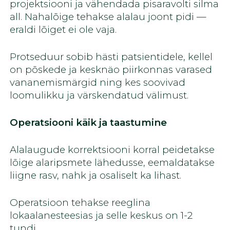
projektsiooni ja vähendada pisaravolti silma
all. Nahalõige tehakse alalau joont pidi —
eraldi lõiget ei ole vaja.
Protseduur sobib hästi patsientidele, kellel
on põskede ja kesknäo piirkonnas varased
vananemismärgid ning kes soovivad
loomulikku ja värskendatud välimust.
Operatsiooni käik ja taastumine
Alalaugude korrektsiooni korral peidetakse
lõige alaripsmete lähedusse, eemaldatakse
liigne rasv, nahk ja osaliselt ka lihast.
Operatsioon tehakse reeglina
lokaalanesteesias ja selle keskus on 1-2
tundi.