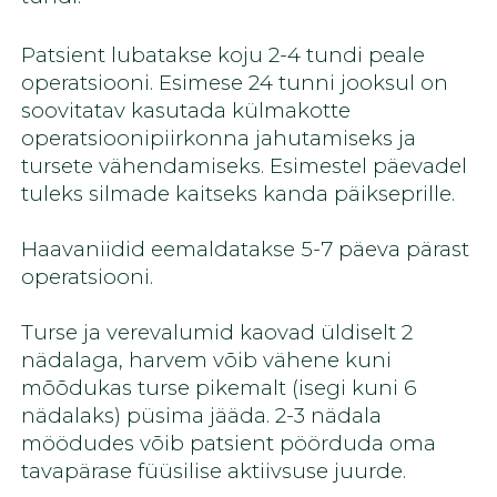
Patsient lubatakse koju 2-4 tundi peale
operatsiooni. Esimese 24 tunni jooksul on
soovitatav kasutada külmakotte
operatsioonipiirkonna jahutamiseks ja
tursete vähendamiseks. Esimestel päevadel
tuleks silmade kaitseks kanda päikseprille.
Haavaniidid eemaldatakse 5-7 päeva pärast
operatsiooni.
Turse ja verevalumid kaovad üldiselt 2
nädalaga, harvem võib vähene kuni
mõõdukas turse pikemalt (isegi kuni 6
nädalaks) püsima jääda. 2-3 nädala
möödudes võib patsient pöörduda oma
tavapärase füüsilise aktiivsuse juurde.