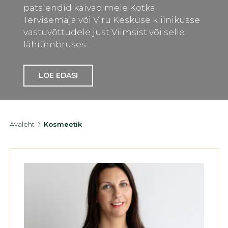
patsiendid käivad meie Kotka
Tervisemaja või Viru Keskuse kliinikusse
vastuvõttudele just Viimsist või selle
lähiümbruses...
LOE EDASI
Avaleht
Kosmeetik