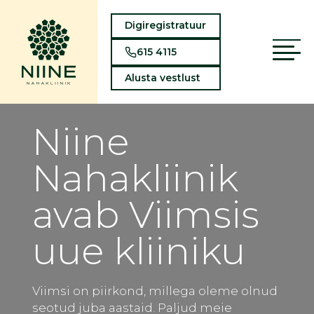
Digiregistratuur
615 4115
Alusta vestlust
Niine
Nahakliinik
avab Viimsis
uue kliiniku
Viimsi on piirkond, millega oleme olnud
seotud juba aastaid. Paljud meie