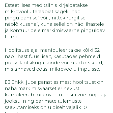
Esteetilises meditsiinis kirjeldatakse
mikrovoolu teraapiat sageli „näo
pinguldamise“ või „mittekirurgilise
näolõikusena“, kuna sellel on näo lihastele
ja kontuuridele märkimisväärne pinguldav
toime.
Hoolitsuse ajal manipuleeritakse kõiki 32
näo lihast füüsiliselt, kasutades pehmeid
puuvillaotsikuga sonde või muid otsikuid,
mis annavad edasi mikrovoolu impulsse.
👉🏻 Ehkki juba pärast esimest hoolitsust on
näha märkimisväärset erinevust,
kumuleerub mikrovoolu positiivne mõju aja
jooksul ning parimate tulemuste
saavutamiseks on üldiselt vajalik 10