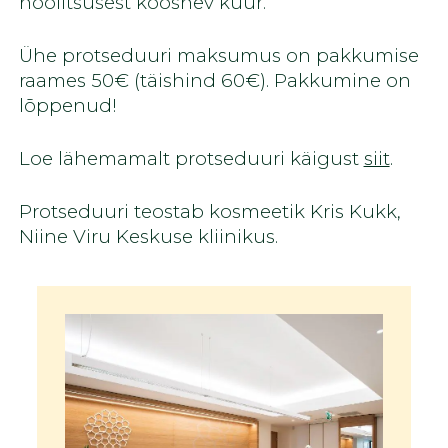
hoolitsusest koosnev kuur.
Ühe protseduuri maksumus on pakkumise
raames 50€ (täishind 60€). Pakkumine on
lõppenud!
Loe lähemamalt protseduuri käigust
siit
.
Protseduuri teostab kosmeetik Kris Kukk,
Niine Viru Keskuse kliinikus.