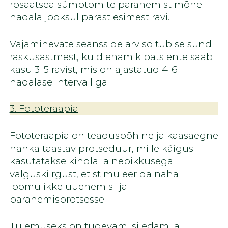
rosaatsea sümptomite paranemist mõne
nädala jooksul pärast esimest ravi.
Vajaminevate seansside arv sõltub seisundi
raskusastmest, kuid enamik patsiente saab
kasu 3-5 ravist, mis on ajastatud 4-6-
nädalase intervalliga.
3. Fototeraapia
Fototeraapia on teaduspõhine ja kaasaegne
nahka taastav protseduur, mille käigus
kasutatakse kindla lainepikkusega
valguskiirgust, et stimuleerida naha
loomulikke uuenemis- ja
paranemisprotsesse.
Tulemuseks on tugevam, siledam ja