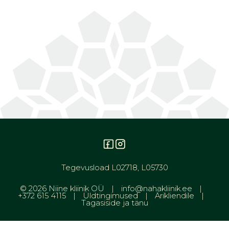
Tegevusload L02718, L05730
© 2026 Niine kliinik OÜ
info@nahakliinik.ee
+372 615 4115
Üldtingimused
Ärikliendile
Tagasiside ja tänu