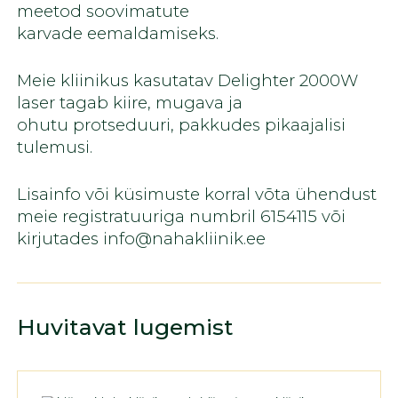
meetod soovimatute
karvade eemaldamiseks.
Meie kliinikus kasutatav Delighter 2000W
laser tagab kiire, mugava ja
ohutu protseduuri, pakkudes pikaajalisi
tulemusi.
Lisainfo või küsimuste korral võta ühendust
meie registratuuriga numbril 6154115 või
kirjutades info@nahakliinik.ee
Huvitavat lugemist